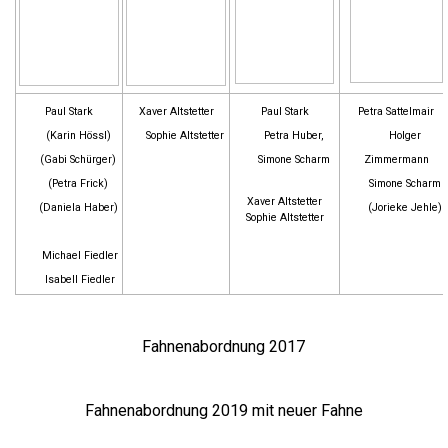
Paul Stark
Xaver
Altstetter
Paul Stark
Petra Sattelmair
(Karin Hössl)
Sophie Altstetter
Petra Huber,
Holger
(Gabi Schürger)
Simone Scharm
Zimmermann
(Petra Frick)
Simone Scharm
Xaver
Altstetter
(Daniela Haber)
(Jorieke Jehle)
Sophie Altstetter
Michael Fiedler
Isabell Fiedler
Fahnenabordnung 2017
Fahnenabordnung 2019 mit neuer Fahne