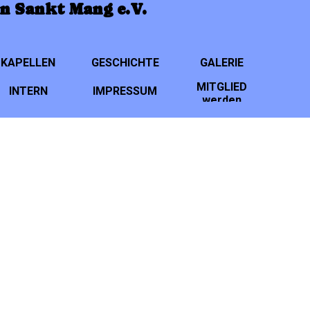
n Sankt Mang e.V.
Menü überspringen
KAPELLEN
▼
GESCHICHTE
▼
GALERIE
▼
MITGLIED
INTERN
IMPRESSUM
▼
▼
werden