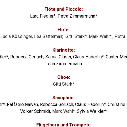
Flöte und Piccolo:
Lara Fiedler*, Petra Zimmermann*
Flöte:
,
Lucia Kössinger, Lea Sattelmair, Gitti Stark*, Mark
Wahl*
, Petr
Klarinette:
r*, Rebecca Gerlach, Samia Gläser, Claus Häberlin*, Günter Merz,
Lena Zimmermann
Oboe:
Gitti Stark*
Saxophon:
er*,
Raffaele
Galvan
,
Rebecca Gerlach, Claus Häberlin*, Christine R
Volker Schmidt,
Mark
Wahl*.
Sylvia Weixler*
Flügelhorn und Trompete