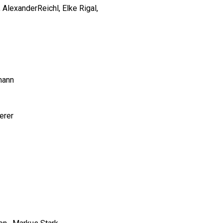
,
AlexanderReichl,
Elke Rigal,
mann
erer