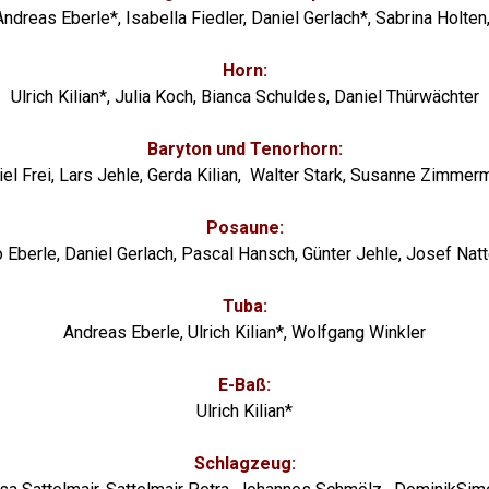
Andreas Eberle*, Isabella Fiedler, Daniel Gerlach*,
Sabrina
Holten
Horn:
Ulrich Kilian*, Julia Koch, Bianca Schuldes, Daniel Thürwächter
Baryton und
Tenorhorn:
el Frei,
Lars Jehle,
Gerda Kilian,
Walter Stark, Susanne Zimmer
Posaune:
o Eberle, Daniel Gerlach, Pascal Hansch, Günter Jehle, Josef Natt
Tuba:
Andreas Eberle, Ulrich Kilian*, Wolfgang Winkler
E-Ba
ß:
Ulrich Kilian*
Schlagzeug: