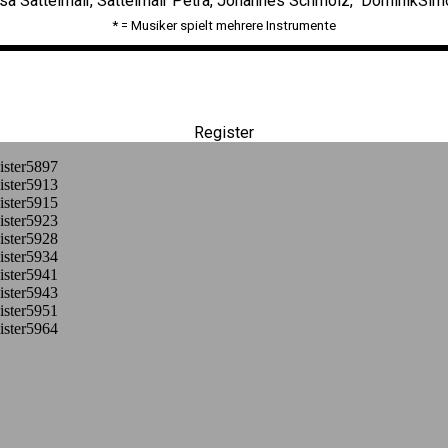
isa Sattelmair, Sattelmair Petra, Johannes Schmölz, DominikSi
* = Musiker spielt mehrere Instrumente
Register