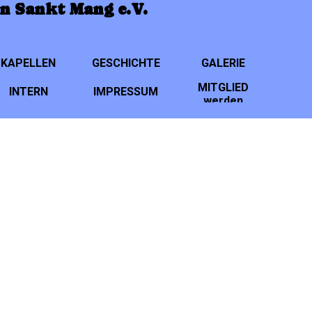
n Sankt Mang e.V.
Menü überspringen
KAPELLEN
▼
GESCHICHTE
▼
GALERIE
▼
MITGLIED
INTERN
IMPRESSUM
▼
▼
werden